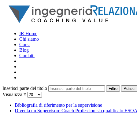
IR Home
Chi siamo
Corsi
Blog
Contatti
Inserisci parte del titolo
Filtro
Pulisci
Visualizza #
Bibliografia di riferimento per la supervisione
Diventa un Supervisore Coach Professionista qualificato ES
I NOSTRI PROFESSIONISTI